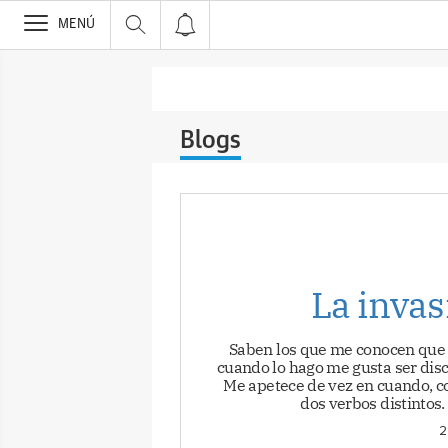
>
MENÚ
Blogs
La invas
Saben los que me conocen que 
cuando lo hago me gusta ser disc
Me apetece de vez en cuando, com
dos verbos distintos
2