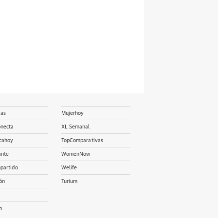
ias
Mujerhoy
onecta
XL Semanal
cahoy
TopComparativas
ante
WomenNow
partido
Welife
ón
Turium
m