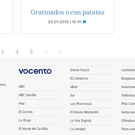
Gratinados o con patatas
23-01-2019 | 10:41
3
4
5
Diario Vasco
Leonotic
El Comercio
Burgosc
abria.
ABC
Ideal
Salaman
ABC Sevilla
Sur
Todoalic
Hoy
Las Provincias
Piso Com
El Correo
El Diario Montañés
Autocasi
La Rioja
La Voz Digital
Oferplan
El Norte de Castilla
La Verdad
Pisos.co