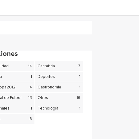
ciones
lidad
14
Cantabria
3
ra
1
Deportes
1
copa2012
4
Gastronomía
1
Mundial de Fútbol Brasil 2014
13
Otros
16
nales
1
Tecnología
1
s
6