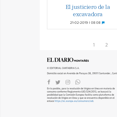
El justiciero de la
excavadora
21-02-2019 | 08:08
1
2
© EDITORIAL CANTABRIA S.A.
Domicilio social en Avenida de Parayas 38, 39011 Santander , Cant
En lo posible, para la resolución de litigios en línea en materia de
consumo conforme Reglamento (UE) 524/2013, se buscará la
posibilidad que la Comisión Europea facilita como plataforma de
resolución de litigios en línea y que se encuentra disponible en el
enlace
https://ec.europa.eu/consumers/odr
.