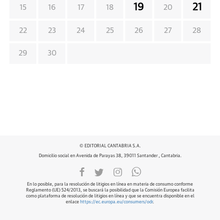
19
21
15
16
17
18
20
22
23
24
25
26
27
28
29
30
© EDITORIAL CANTABRIA S.A.
Domicilio social en Avenida de Parayas 38, 39011 Santander , Cantabria.
En lo posible, para la resolución de litigios en línea en materia de consumo conforme
Reglamento (UE) 524/2013, se buscará la posibilidad que la Comisión Europea facilita
como plataforma de resolución de litigios en línea y que se encuentra disponible en el
enlace
https://ec.europa.eu/consumers/odr
.