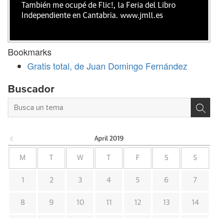
También me ocupé de Flic!, la Feria del Libro
Independiente en Cantabria. www.jmll.es
Bookmarks
Gratis total, de Juan Domingo Fernández
Buscador
April
2019
M
T
W
T
F
S
S
1
2
3
4
5
6
7
8
9
10
11
12
13
14