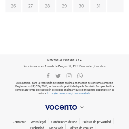
26
27
28
29
30
31
© EDITORIAL CANTABRIA S.A.
Domicilio social en Avenida de Parayas 38, 39011 Santander , Cantabria.
En lo posible, para la resolución de litigios en línea en materia de consumo conforme
Reglamento (UE) 524/2013, se buscará la posibilidad que la Comisión Europea facilita
como plataforma de resolución de litigios en línea y que se encuentra disponible en el
enlace
https://ec.europa.eu/consumers/odr
.
Contactar
Aviso legal
Condiciones de uso
Política de privacidad
Publicidad
Mapa web
Política de cookies