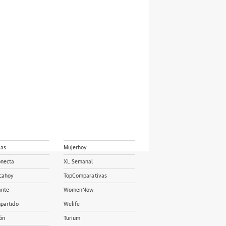
ias
Mujerhoy
onecta
XL Semanal
cahoy
TopComparativas
ante
WomenNow
partido
Welife
ón
Turium