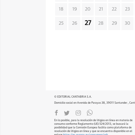
18
19
20
21
22
23
27
25
26
28
29
30
© EDITORIAL CANTABRIA S.A.
Domicilio social en Avenida de Parayas 38, 39011 Santander , Cant
En lo posible, para la resolución de litigios en línea en materia de
consumo conforme Reglamento (UE) 524/2013, se buscará la
posibilidad que la Comisión Europea facilita como plataforma de
resolución de litigios en línea y que se encuentra disponible en el
enlace
https://ec.europa.eu/consumers/odr
.