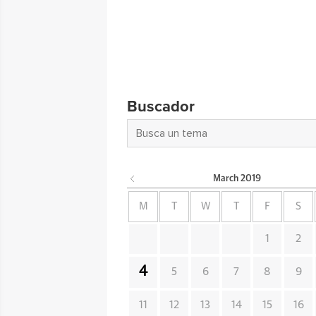
Buscador
March
2019
M
T
W
T
F
S
1
2
4
5
6
7
8
9
11
12
13
14
15
16