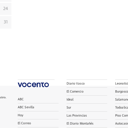
24
31
Diario Vasco
Leonotic
El Comercio
Burgosc
abria.
ABC
Ideal
Salaman
ABC Sevilla
Sur
Todoalic
Hoy
Las Provincias
Piso Com
El Correo
El Diario Montañés
Autocasi