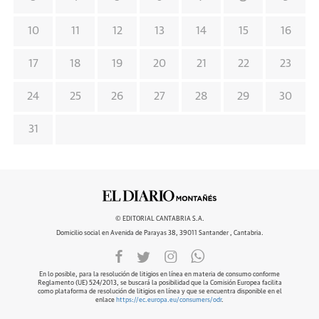
10
11
12
13
14
15
16
17
18
19
20
21
22
23
24
25
26
27
28
29
30
31
© EDITORIAL CANTABRIA S.A.
Domicilio social en Avenida de Parayas 38, 39011 Santander , Cantabria.
En lo posible, para la resolución de litigios en línea en materia de consumo conforme
Reglamento (UE) 524/2013, se buscará la posibilidad que la Comisión Europea facilita
como plataforma de resolución de litigios en línea y que se encuentra disponible en el
enlace
https://ec.europa.eu/consumers/odr
.