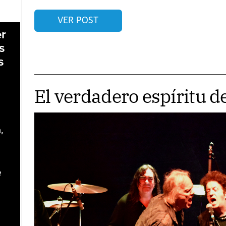
VER POST
er
s
s
El verdadero espíritu de
,
e