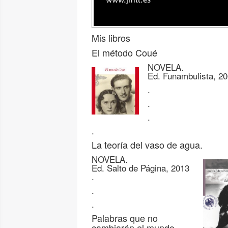
www.jmll.es
Mis libros
El método Coué
NOVELA.
Ed. Funambulista, 2
.
.
.
.
La teoría del vaso de agua.
NOVELA.
Ed. Salto de Página, 2013
.
.
.
Palabras que no
cambiarán el mundo