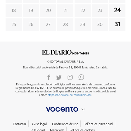
24
18
19
20
21
22
23
31
25
26
27
28
29
30
© EDITORIAL CANTABRIA S.A.
Domicilio social en Avenida de Parayas 38, 39011 Santander , Cantabria.
En lo posible, para la resolución de litigios en línea en materia de consumo conforme
Reglamento (UE) 524/2013, se buscará la posibilidad que la Comisión Europea facilita
como plataforma de resolución de litigios en línea y que se encuentra disponible en el
enlace
https://ec.europa.eu/consumers/odr
.
Contactar
Aviso legal
Condiciones de uso
Política de privacidad
Publicidad
Mapa web
Política de cookies