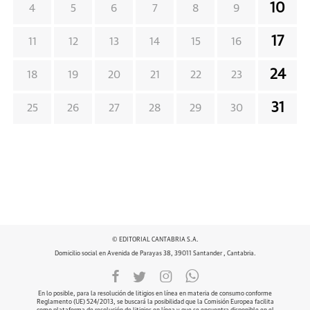
10
4
5
6
7
8
9
17
11
12
13
14
15
16
24
18
19
20
21
22
23
31
25
26
27
28
29
30
© EDITORIAL CANTABRIA S.A.
Domicilio social en Avenida de Parayas 38, 39011 Santander , Cantabria.
En lo posible, para la resolución de litigios en línea en materia de consumo conforme
Reglamento (UE) 524/2013, se buscará la posibilidad que la Comisión Europea facilita