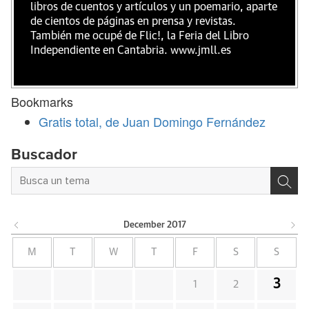
libros de cuentos y artículos y un poemario, aparte
de cientos de páginas en prensa y revistas.
También me ocupé de Flic!, la Feria del Libro
Independiente en Cantabria. www.jmll.es
Bookmarks
Gratis total, de Juan Domingo Fernández
Buscador
December
2017
M
T
W
T
F
S
S
3
1
2