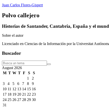
Juan Carlos Flores-Gispert
Polvo callejero
Historias de Santander, Cantabria, España y el mun
Sobre el autor
Licenciado en Ciencias de la Información por la Universitat Autón
Buscador
August
2026
M
T
W
T
F
S
S
1
2
3
4
5
6
7
8
9
10
11
12
13
14
15
16
17
18
19
20
21
22
23
24
25
26
27
28
29
30
31