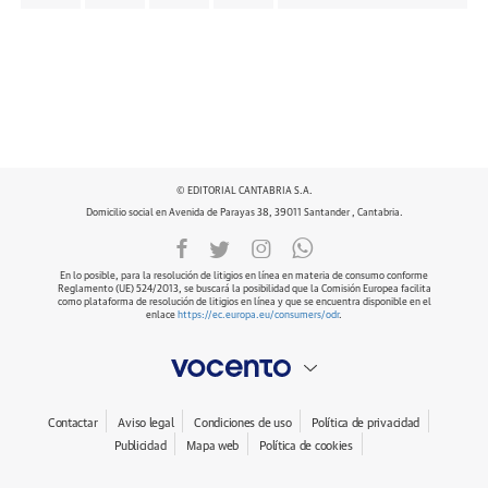
© EDITORIAL CANTABRIA S.A.
Domicilio social en Avenida de Parayas 38, 39011 Santander , Cantabria.
En lo posible, para la resolución de litigios en línea en materia de consumo conforme
Reglamento (UE) 524/2013, se buscará la posibilidad que la Comisión Europea facilita
como plataforma de resolución de litigios en línea y que se encuentra disponible en el
enlace
https://ec.europa.eu/consumers/odr
.
Contactar
Aviso legal
Condiciones de uso
Política de privacidad
Publicidad
Mapa web
Política de cookies