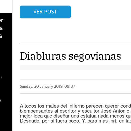
VER POST
er
s
s
Diabluras segovianas
,
Sunday, 20 January 2019, 09:07
e
A todos los males del infierno parecen querer co
biempensantes al escritor y escultor José Antonio A
mejor idea que diseñar una estatua nada menos q
Desnudo, por si fuera poco. Y, para más inri, en l