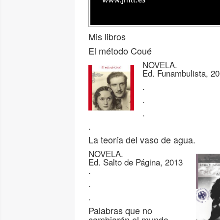
www.jmll.es
Mis libros
El método Coué
NOVELA.
Ed. Funambulista, 2
.
.
.
.
La teoría del vaso de agua.
NOVELA.
Ed. Salto de Página, 2013
.
.
.
Palabras que no
cambiarán el mundo