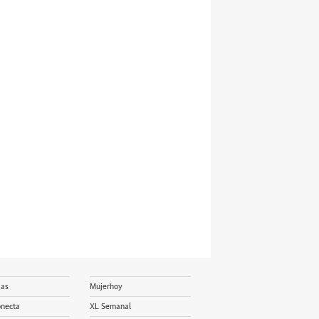
ias
Mujerhoy
onecta
XL Semanal