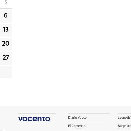
S
6
13
20
27
Diario Vasco
Leonotic
El Comercio
Burgosc