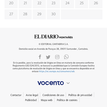
20
21
22
23
24
25
26
27
28
29
30
© EDITORIAL CANTABRIA S.A.
Domicilio social en Avenida de Parayas 38, 39011 Santander , Cantabria.
En lo posible, para la resolución de litigios en línea en materia de consumo conforme
Reglamento (UE) 524/2013, se buscará la posibilidad que la Comisión Europea facilita
como plataforma de resolución de litigios en línea y que se encuentra disponible en el
enlace
https://ec.europa.eu/consumers/odr
.
Contactar
Aviso legal
Condiciones de uso
Política de privacidad
Publicidad
Mapa web
Política de cookies