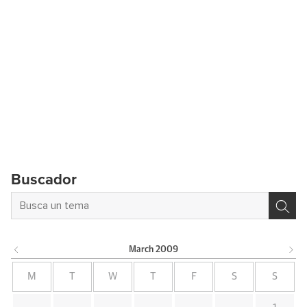
Buscador
March
2009
M
T
W
T
F
S
S