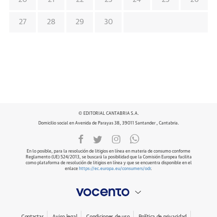
27
28
29
30
© EDITORIAL CANTABRIA S.A.
Domicilio social en Avenida de Parayas 38, 39011 Santander , Cantabria.
En lo posible, para la resolución de litigios en línea en materia de consumo conforme
Reglamento (UE) 524/2013, se buscará la posibilidad que la Comisión Europea facilita
como plataforma de resolución de litigios en línea y que se encuentra disponible en el
enlace
https://ec.europa.eu/consumers/odr
.
Contactar
Aviso legal
Condiciones de uso
Política de privacidad