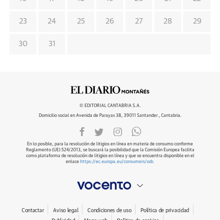
23
24
25
26
27
28
29
30
31
© EDITORIAL CANTABRIA S.A.
Domicilio social en Avenida de Parayas 38, 39011 Santander , Cantabria.
En lo posible, para la resolución de litigios en línea en materia de consumo conforme
Reglamento (UE) 524/2013, se buscará la posibilidad que la Comisión Europea facilita
como plataforma de resolución de litigios en línea y que se encuentra disponible en el
enlace
https://ec.europa.eu/consumers/odr
.
Contactar
Aviso legal
Condiciones de uso
Política de privacidad