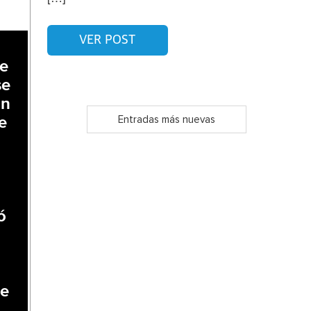
VER POST
ue
se
En
Entradas más nuevas
e
ó
ue