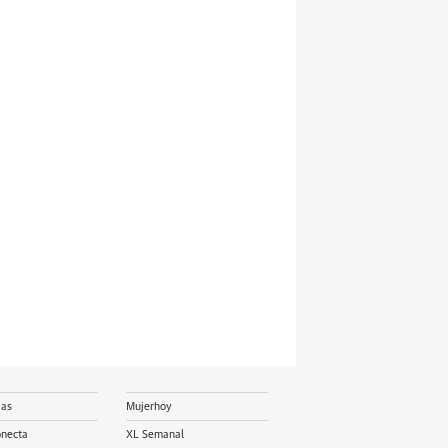
ias
Mujerhoy
onecta
XL Semanal