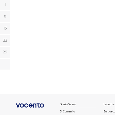
1
8
15
22
29
Diario Vasco
Leonotic
El Comercio
Burgosc