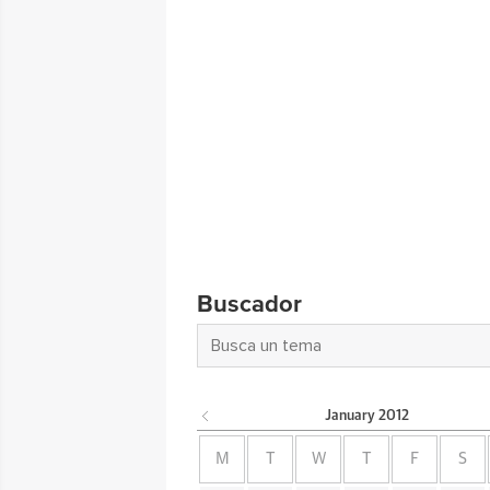
Buscador
January
2012
M
T
W
T
F
S