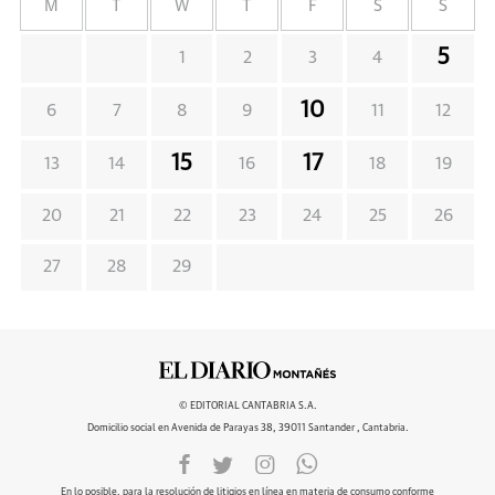
M
T
W
T
F
S
S
5
1
2
3
4
10
6
7
8
9
11
12
15
17
13
14
16
18
19
20
21
22
23
24
25
26
27
28
29
© EDITORIAL CANTABRIA S.A.
Domicilio social en Avenida de Parayas 38, 39011 Santander , Cantabria.
En lo posible, para la resolución de litigios en línea en materia de consumo conforme