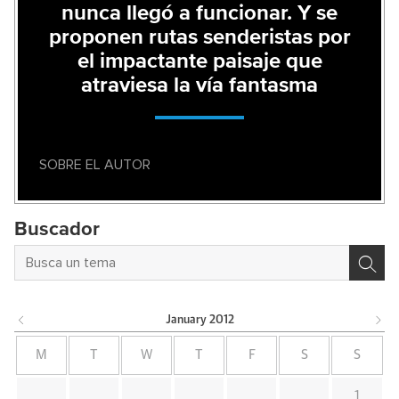
nunca llegó a funcionar. Y se
proponen rutas senderistas por
el impactante paisaje que
atraviesa la vía fantasma
SOBRE EL AUTOR
Buscador
January
2012
M
T
W
T
F
S
S
1