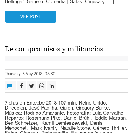
Bellinger. Género. Comedia | Salas: Cinesa y […]
VER POST
De compromisos y militancias
Thursday, 3 May 2018, 08:30
7 dias en Entebbe 2018 107 min. Reino Unido.
Dirección: José Padilha. Guion: Gregory Burke.
Música: Rodrigo Amarante. Fotografía: Lula Carvalho.
Reparto: Rosamund Pike, Daniel Brühl, Eddie Marsan,
Ben Schnetzer, Kamil Lemieszewski, Denis
Menochet, Mark Ivanir, Natalie Stone. Género.Thriller.
Salas: Cinesa y Peñacastillo. Es una película de