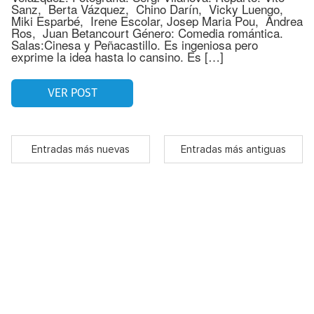
Sanz, Berta Vázquez, Chino Darín, Vicky Luengo,
Miki Esparbé, Irene Escolar, Josep Maria Pou, Andrea
Ros, Juan Betancourt Género: Comedia romántica.
Salas:Cinesa y Peñacastillo. Es ingeniosa pero
exprime la idea hasta lo cansino. Es […]
VER POST
Entradas más nuevas
Entradas más antiguas