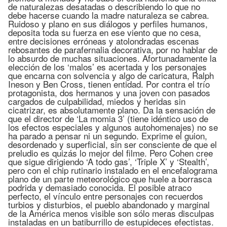
de naturalezas desatadas o describiendo lo que no
debe hacerse cuando la madre naturaleza se cabrea.
Ruidoso y plano en sus diálogos y perfiles humanos,
deposita toda su fuerza en ese viento que no cesa,
entre decisiones erróneas y atolondradas escenas
rebosantes de parafernalia decorativa, por no hablar de
lo absurdo de muchas situaciones. Afortunadamente la
elección de los ‘malos’ es acertada y los personajes
que encarna con solvencia y algo de caricatura, Ralph
Ineson y Ben Cross, tienen entidad. Por contra el trío
protagonista, dos hermanos y una joven con pasados
cargados de culpabilidad, miedos y heridas sin
cicatrizar, es absolutamente plano. Da la sensación de
que el director de ‘La momia 3’ (tiene idéntico uso de
los efectos especiales y algunos autohomenajes) no se
ha parado a pensar ni un segundo. Exprime el guion,
desordenado y superficial, sin ser consciente de que el
preludio es quizás lo mejor del filme. Pero Cohen cree
que sigue dirigiendo ‘A todo gas’, ‘Triple X’ y ‘Stealth’,
pero con el chip rutinario instalado en el encefalograma
plano de un parte meteorológico que huele a borrasca
podrida y demasiado conocida. El posible atraco
perfecto, el vínculo entre personajes con recuerdos
turbios y disturbios, el pueblo abandonado y marginal
de la América menos visible son sólo meras disculpas
instaladas en un batiburrillo de estupideces efectistas.