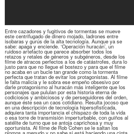
Entre cazadores y fugitivos de tormentas se mueve
este centrifugado de dinero mojado, ladrones entre
isobaras y gurús de la alta tecnología. Aunque ya se
sabe: apaga y enciende. ‘Operación huracán’, un
ruidoso artefacto que parece absorber todos los
retazos y retales de géneros y subgéneros, desde los
filme de atracos perfectos a los de catástrofes, dura lo
justo para que no llegue el bostezo y para que el filme
no acaba en un bucle tan grande como la tormenta
perfecta que tratan de evitar los protagonistas. Al filme
le falta malicia y le sobra ese empeño obsesivo por
darle protagonismo al huracán más inteligente que los
personajes que pululan por esta historia eterna de
codiciosos y ambiciosos y de perseguidores del orden,
aunque éste sea un caos cotidiano. Resulta jocoso que
en una descripción de tecnología hipersofisticada,
adquiera tanta importancia el chispazo de toda la vida
o esa torre de transmisión imperturbable, con guiños al
satélite de turno que se antoja caprichosa y muy
oportunista. Al filme de Rob Cohen se le saltan los
plomos a menudo y no sabe si está haciendo una cinta