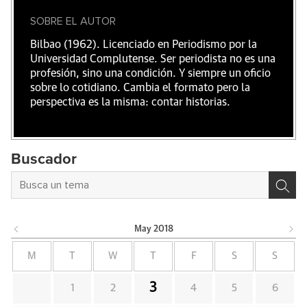
SOBRE EL AUTOR
Bilbao (1962). Licenciado en Periodismo por la
Universidad Complutense. Ser periodista no es una
profesión, sino una condición. Y siempre un oficio
sobre lo cotidiano. Cambia el formato pero la
perspectiva es la misma: contar historias.
Buscador
May
2018
M
T
W
T
F
S
S
3
1
2
4
5
6