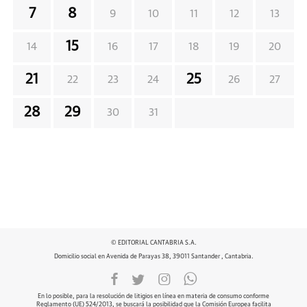
7
8
9
10
11
12
13
15
14
16
17
18
19
20
21
25
22
23
24
26
27
28
29
30
31
© EDITORIAL CANTABRIA S.A.
Domicilio social en Avenida de Parayas 38, 39011 Santander , Cantabria.
En lo posible, para la resolución de litigios en línea en materia de consumo conforme
Reglamento (UE) 524/2013, se buscará la posibilidad que la Comisión Europea facilita