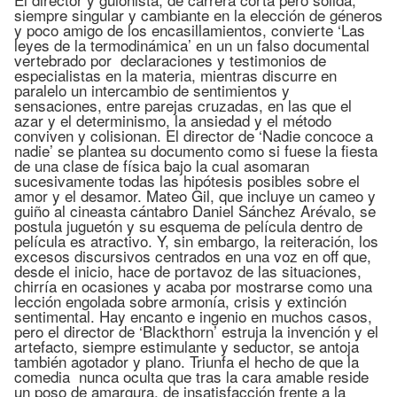
siempre singular y cambiante en la elección de géneros
y poco amigo de los encasillamientos, convierte ‘Las
leyes de la termodinámica’ en un un falso documental
vertebrado por declaraciones y testimonios de
especialistas en la materia, mientras discurre en
paralelo un intercambio de sentimientos y
sensaciones, entre parejas cruzadas, en las que el
azar y el determinismo, la ansiedad y el método
conviven y colisionan. El director de ‘Nadie concoce a
nadie’ se plantea su documento como si fuese la fiesta
de una clase de física bajo la cual asomaran
sucesivamente todas las hipótesis posibles sobre el
amor y el desamor. Mateo Gil, que incluye un cameo y
guiño al cineasta cántabro Daniel Sánchez Arévalo, se
postula juguetón y su esquema de película dentro de
película es atractivo. Y, sin embargo, la reiteración, los
excesos discursivos centrados en una voz en off que,
desde el inicio, hace de portavoz de las situaciones,
chirría en ocasiones y acaba por mostrarse como una
lección engolada sobre armonía, crisis y extinción
sentimental. Hay encanto e ingenio en muchos casos,
pero el director de ‘Blackthorn’ estruja la invención y el
artefacto, siempre estimulante y seductor, se antoja
también agotador y plano. Triunfa el hecho de que la
comedia nunca oculta que tras la cara amable reside
un poso de amargura, de insatisfacción frente a la