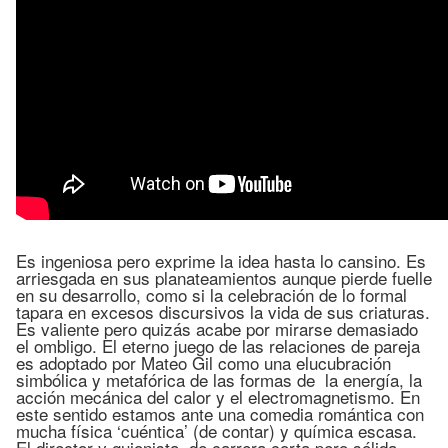
Es ingeniosa pero exprime la idea hasta lo cansino. Es
arriesgada en sus planateamientos aunque pierde fuelle
en su desarrollo, como si la celebración de lo formal
tapara en excesos discursivos la vida de sus criaturas.
Es valiente pero quizás acabe por mirarse demasiado
el ombligo. El eterno juego de las relaciones de pareja
es adoptado por Mateo Gil como una elucubración
simbólica y metafórica de las formas de la energía, la
acción mecánica del calor y el electromagnetismo. En
este sentido estamos ante una comedia romántica con
mucha física ‘cuéntica’ (de contar) y química escasa.
El director y guionista, de carrera corta pero sólida,