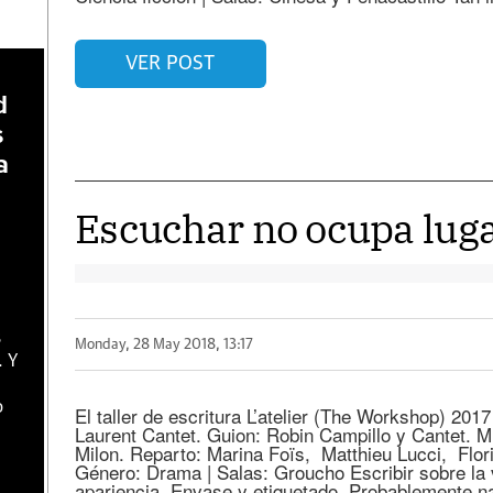
VER POST
d
s
a
Escuchar no ocupa lug
s
Monday, 28 May 2018, 13:17
. Y
o
El taller de escritura L’atelier (The Workshop) 201
Laurent Cantet. Guion: Robin Campillo y Cantet. Mú
Milon. Reparto: Marina Foïs, Matthieu Lucci, Fl
Género: Drama | Salas: Groucho Escribir sobre la 
apariencia. Envase y etiquetado. Probablemente 