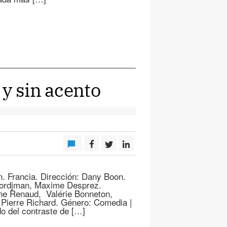
y sin acento
in. Francia. Dirección: Dany Boon.
Tordjman, Maxime Desprez.
ine Renaud, Valérie Bonneton,
Pierre Richard. Género: Comedia |
do del contraste de […]