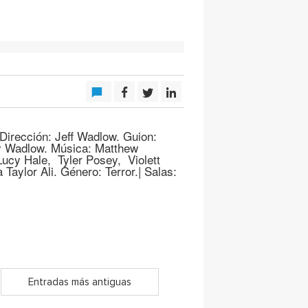
Dirección: Jeff Wadlow. Guion:
 y Wadlow. Música: Matthew
Lucy Hale, Tyler Posey, Violett
aylor Ali. Género: Terror.| Salas:
Entradas más antiguas