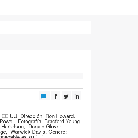
. EE UU. Dirección: Ron Howard.
owell. Fotografía. Bradford Young.
 Harrelson, Donald Glover,
dge, Warwick Davis. Género:
 innegable es su […]