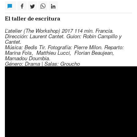
El taller de escritura
L’atelier (The Workshop) 2017 114 min. Francia.
Dirección: Laurent Cantet. Guion: Robin Campillo y
Cantet.
Música: Bedis Tir. Fotografía: Pierre Milon. Reparto:
Marina Foïs, Matthieu Lucci, Florian Beaujean,
Mamadou Doumbia.
Género: Drama | Salas: Groucho