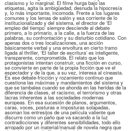
clasismo y lo marginal. El filme hurga bajo las
etiquetas, agita la ambigüedad, desnuda la hipocresía
y, lo más importante, incomoda. Frente a los lugares
comunes y los lemas de salón y esa corriente de lo
institucionalizado y del sistema, el director de ‘El
empleo del tiempo’ siempre desciende al debate
primero, a lo primario, a la calle, a la fuerza de las
palabras, su confrontación y su disturbio cotidiano. Con
apenas dos o tres localizaciones, una acción
básicamente verbal y una envoltura en cierto tramo
ligada al thriller, ‘El taller de escritura’ es inteligente,
transparente, comprometida. El relato que los
protagonistas intentan construir, una ficción en curso,
se convierte en parte de la propia ficción que ve el
espectador y de la que, a su vez, interesa al cineasta.
Es ese debate-fricción y rozamiento continuo que
cuestiona las máximas y mandamientos del sistema y
que se tambalea cuando se ahonda en las heridas de la
diferencia de clases, el racismo, el terrorismo y otras
lacras inherentes a las sociedades modernas
europeas. En esa sucesión de planos, argumentos,
caras, voces, posturas e imposturas solapadas,
asoman los entresijos de una película valiente que
discurre como un paño que va sacando a la luz
contradicciones y diferentes sensibilidades, todo ello
arropado por un material/manual de novela negra que