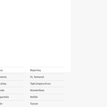
ias
Mujerhoy
onecta
XL Semanal
cahoy
TopComparativas
ante
WomenNow
partido
Welife
ón
Turium