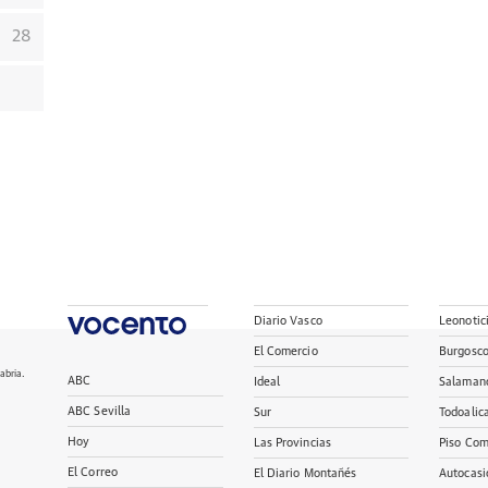
28
Diario Vasco
Leonotic
El Comercio
Burgosc
abria.
ABC
Ideal
Salaman
ABC Sevilla
Sur
Todoalic
Hoy
Las Provincias
Piso Com
El Correo
El Diario Montañés
Autocasi