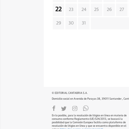
22
23
24
25
26
27
29
30
31
© EDITORIAL CANTABRIA S.A.
Domicilio social en Avenida de Parayas 38, 39011 Santander , Cant
En lo posible, para la resolución de litigios en línea en materia de
consumo conforme Reglamento (UE) 524/2013, se buscará la
posibilidad que la Comisión Europea facilita como plataforma de
resolución de litigios en línea y que se encuentra disponible en el