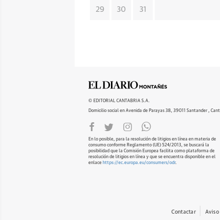
29
30
31
© EDITORIAL CANTABRIA S.A.
Domicilio social en Avenida de Parayas 38, 39011 Santander , Cant
En lo posible, para la resolución de litigios en línea en materia de
consumo conforme Reglamento (UE) 524/2013, se buscará la
posibilidad que la Comisión Europea facilita como plataforma de
resolución de litigios en línea y que se encuentra disponible en el
enlace
https://ec.europa.eu/consumers/odr
.
Contactar
Aviso