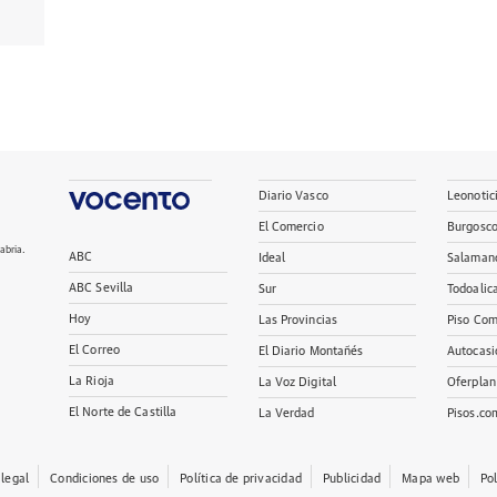
Diario Vasco
Leonotic
El Comercio
Burgosc
abria.
ABC
Ideal
Salaman
ABC Sevilla
Sur
Todoalic
Hoy
Las Provincias
Piso Com
El Correo
El Diario Montañés
Autocasi
La Rioja
La Voz Digital
Oferplan
El Norte de Castilla
La Verdad
Pisos.co
 legal
Condiciones de uso
Política de privacidad
Publicidad
Mapa web
Po