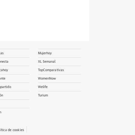
ias
Mujerhoy
onecta
XL Semanal
cahoy
TopComparativas
ante
WomenNow
partido
Welife
ón
Turium
m
lítica de cookies