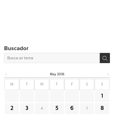
Buscador
May
2016
M
T
W
T
F
S
S
1
2
3
5
6
8
4
7