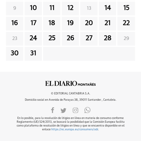
10
11
12
14
15
9
13
16
17
18
19
20
21
22
24
25
26
27
28
23
29
30
31
© EDITORIAL CANTABRIA S.A.
Domicilio social en Avenida de Parayas 38, 39011 Santander , Cantabria.
En lo posible, para la resolución de litigios en línea en materia de consumo conforme
Reglamento (UE) 524/2013, se buscará la posibilidad que la Comisión Europea facilita
como plataforma de resolución de litigios en línea y que se encuentra disponible en el
enlace
https://ec.europa.eu/consumers/odr
.