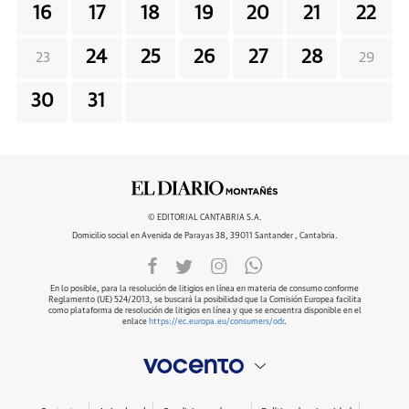
16
17
18
19
20
21
22
24
25
26
27
28
23
29
30
31
© EDITORIAL CANTABRIA S.A.
Domicilio social en Avenida de Parayas 38, 39011 Santander , Cantabria.
En lo posible, para la resolución de litigios en línea en materia de consumo conforme
Reglamento (UE) 524/2013, se buscará la posibilidad que la Comisión Europea facilita
como plataforma de resolución de litigios en línea y que se encuentra disponible en el
enlace
https://ec.europa.eu/consumers/odr
.