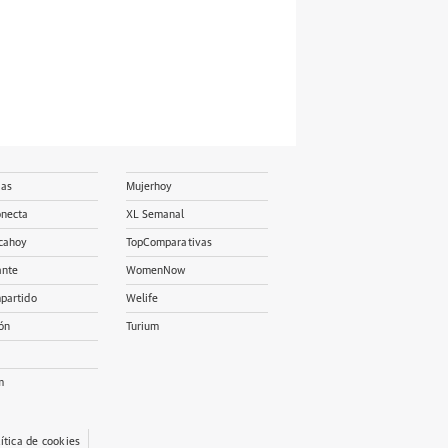
ias
Mujerhoy
onecta
XL Semanal
cahoy
TopComparativas
ante
WomenNow
partido
Welife
ón
Turium
m
lítica de cookies