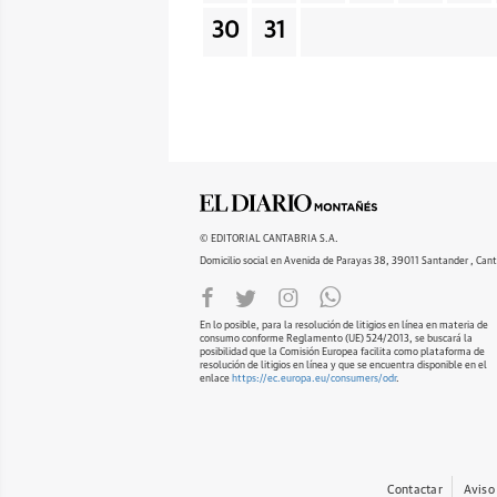
30
31
© EDITORIAL CANTABRIA S.A.
Domicilio social en Avenida de Parayas 38, 39011 Santander , Cant
En lo posible, para la resolución de litigios en línea en materia de
consumo conforme Reglamento (UE) 524/2013, se buscará la
posibilidad que la Comisión Europea facilita como plataforma de
resolución de litigios en línea y que se encuentra disponible en el
enlace
https://ec.europa.eu/consumers/odr
.
Contactar
Aviso