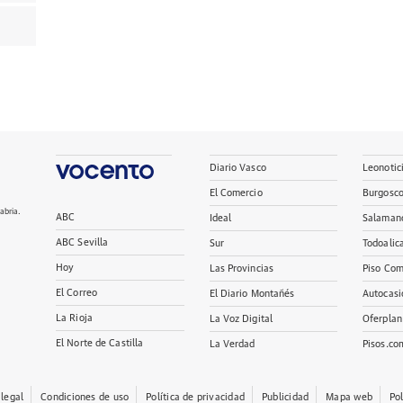
Diario Vasco
Leonotic
El Comercio
Burgosc
abria.
ABC
Ideal
Salaman
ABC Sevilla
Sur
Todoalic
Hoy
Las Provincias
Piso Com
El Correo
El Diario Montañés
Autocasi
La Rioja
La Voz Digital
Oferplan
El Norte de Castilla
La Verdad
Pisos.co
 legal
Condiciones de uso
Política de privacidad
Publicidad
Mapa web
Po