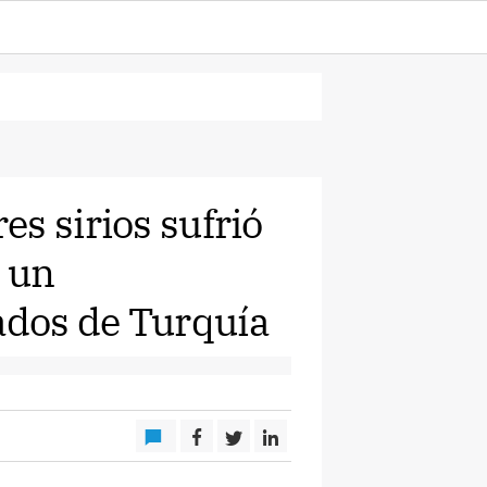
s sirios sufrió
n un
dos de Turquía