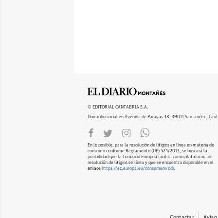
© EDITORIAL CANTABRIA S.A.
Domicilio social en Avenida de Parayas 38, 39011 Santander , Cant
En lo posible, para la resolución de litigios en línea en materia de
consumo conforme Reglamento (UE) 524/2013, se buscará la
posibilidad que la Comisión Europea facilita como plataforma de
resolución de litigios en línea y que se encuentra disponible en el
enlace
https://ec.europa.eu/consumers/odr
.
Contactar
Aviso