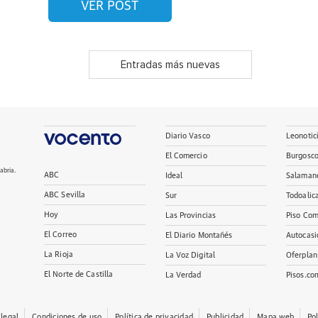
VER POST
Entradas más nuevas
Diario Vasco
Leonotic
El Comercio
Burgosc
abria.
ABC
Ideal
Salaman
ABC Sevilla
Sur
Todoalic
Hoy
Las Provincias
Piso Com
El Correo
El Diario Montañés
Autocasi
La Rioja
La Voz Digital
Oferplan
El Norte de Castilla
La Verdad
Pisos.co
 legal
Condiciones de uso
Política de privacidad
Publicidad
Mapa web
Po