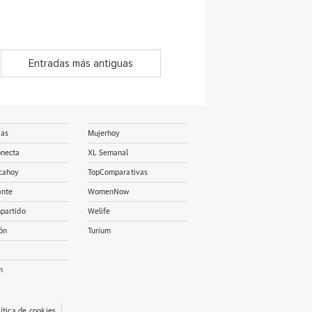
Entradas más antiguas
ias
Mujerhoy
onecta
XL Semanal
cahoy
TopComparativas
ante
WomenNow
partido
Welife
ón
Turium
m
lítica de cookies