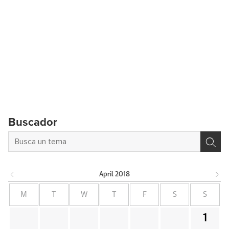
Buscador
April
2018
M
T
W
T
F
S
S
1