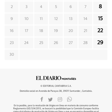
8
2
3
4
5
6
7
15
9
10
11
12
13
14
22
16
17
18
19
20
21
29
23
24
25
26
27
28
30
© EDITORIAL CANTABRIA S.A.
Domicilio social en Avenida de Parayas 38, 39011 Santander , Cantabria.
En lo posible, para la resolución de litigios en línea en materia de consumo conforme
Reglamento (UE) 524/2013, se buscará la posibilidad que la Comisión Europea facilita
como plataforma de resolución de litigios en línea y que se encuentra disponible en el