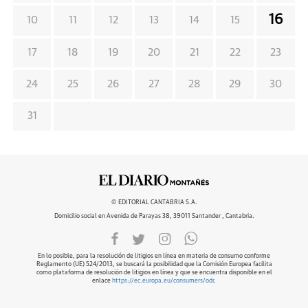
16
10
11
12
13
14
15
17
18
19
20
21
22
23
24
25
26
27
28
29
30
31
© EDITORIAL CANTABRIA S.A.
Domicilio social en Avenida de Parayas 38, 39011 Santander , Cantabria.
En lo posible, para la resolución de litigios en línea en materia de consumo conforme
Reglamento (UE) 524/2013, se buscará la posibilidad que la Comisión Europea facilita
como plataforma de resolución de litigios en línea y que se encuentra disponible en el
enlace
https://ec.europa.eu/consumers/odr
.