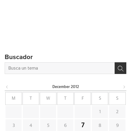
Buscador
December
2012
M
T
W
T
F
S
S
1
2
7
3
4
5
6
8
9