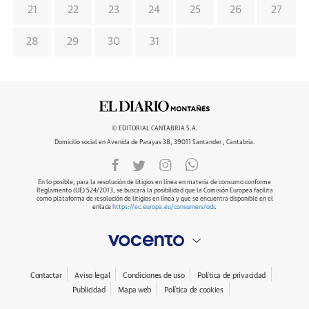
21
22
23
24
25
26
27
28
29
30
31
© EDITORIAL CANTABRIA S.A.
Domicilio social en Avenida de Parayas 38, 39011 Santander , Cantabria.
En lo posible, para la resolución de litigios en línea en materia de consumo conforme
Reglamento (UE) 524/2013, se buscará la posibilidad que la Comisión Europea facilita
como plataforma de resolución de litigios en línea y que se encuentra disponible en el
enlace
https://ec.europa.eu/consumers/odr
.
Contactar
Aviso legal
Condiciones de uso
Política de privacidad
Publicidad
Mapa web
Política de cookies