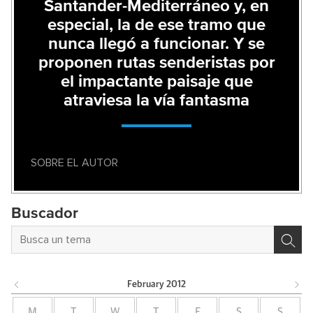
Santander-Mediterráneo y, en
especial, la de ese tramo que
nunca llegó a funcionar. Y se
proponen rutas senderistas por
el impactante paisaje que
atraviesa la vía fantasma
SOBRE EL AUTOR
Buscador
February
2012
M
T
W
T
F
S
S