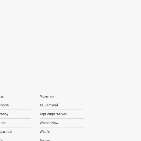
ias
Mujerhoy
onecta
XL Semanal
cahoy
TopComparativas
ante
WomenNow
partido
Welife
ón
Turium