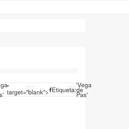
ega
'Vega
"
Etiqueta:
de
target="blank">
s'
Pas'