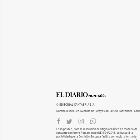
© EDITORIAL CANTABRIA S.A.
Domicilio social en Avenida de Parayas 38, 39011 Santander , Cant
En lo posible, para la resolución de litigios en línea en materia de
consumo conforme Reglamento (UE) 524/2013, se buscará la
posibilidad que la Comisión Europea facilita como plataforma de