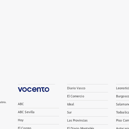
Diario Vasco
Leonotic
El Comercio
Burgosc
abria.
ABC
Ideal
Salaman
ABC Sevilla
Sur
Todoalic
Hoy
Las Provincias
Piso Com
El Correo
El Diario Montañés
Autocasi