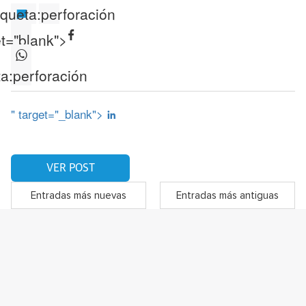
iqueta:
perforación
et="blank">
ta:
perforación
" target="_blank">
VER POST
Entradas más nuevas
Entradas más antiguas