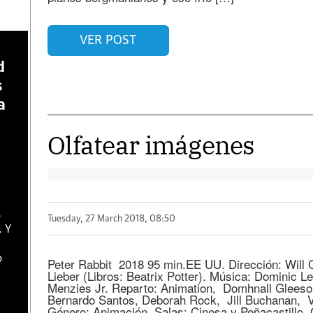
VER POST
d
s
a
Olfatear imágenes
s
Tuesday, 27 March 2018, 08:50
. Y
o
Peter Rabbit 2018 95 min.EE UU. Dirección: Will 
Lieber (Libros: Beatrix Potter). Música: Dominic Le
Menzies Jr. Reparto: Animation, Domhnall Glees
Bernardo Santos, Deborah Rock, Jill Buchanan, V
Género: Animación. Salas: Cinesa y Peñacastillo