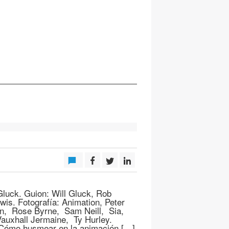
Gluck. Guion: Will Gluck, Rob
wis. Fotografía: Animation, Peter
on, Rose Byrne, Sam Neill, Sia,
auxhall Jermaine, Ty Hurley.
. Cómo husmear en la animación […]