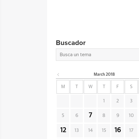
Buscador
March
2018
M
T
W
T
F
S
1
2
3
7
5
6
8
9
10
12
16
13
14
15
17