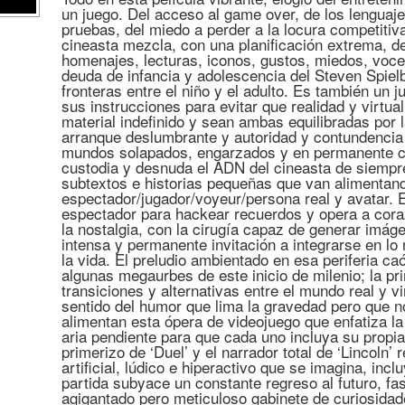
un juego. Del acceso al game over, de los lenguaj
pruebas, del miedo a perder a la locura competiti
cineasta mezcla, con una planificación extrema, d
homenajes, lecturas, iconos, gustos, miedos, voc
deuda de infancia y adolescencia del Steven Spiel
fronteras entre el niño y el adulto. Es también un 
sus instrucciones para evitar que realidad y virtu
material indefinido y sean ambas equilibradas por 
arranque deslumbrante y autoridad y contundencia a
mundos solapados, engarzados y en permanente col
custodia y desnuda el ADN del cineasta de siempre
subtextos e historias pequeñas que van alimentand
espectador/jugador/voyeur/
persona real y avatar. E
espectador para hackear recuerdos y opera a cora
la nostalgia, con la cirugía capaz de generar imá
intensa y permanente invitación a integrarse en lo
la vida. El preludio ambientado en esa periferia ca
algunas megaurbes de este inicio de milenio; la pr
transiciones y alternativas entre el mundo real y v
sentido del humor que lima la gravedad pero que no
alimentan esta ópera de videojuego que enfatiza la
aria pendiente para que cada uno incluya su propi
primerizo de ‘Duel’ y el narrador total de ‘Lincoln
artificial, lúdico e hiperactivo que se imagina, in
partida subyace un constante regreso al futuro, f
agigantado pero meticuloso gabinete de curiosid