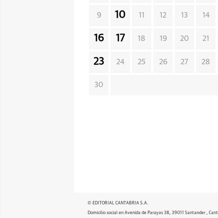
10
9
11
12
13
14
16
17
18
19
20
21
23
24
25
26
27
28
30
© EDITORIAL CANTABRIA S.A.
Domicilio social en Avenida de Parayas 38, 39011 Santander , Cant