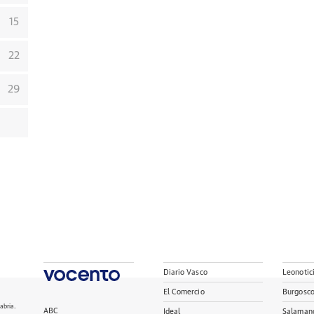
15
22
29
Diario Vasco
Leonotic
El Comercio
Burgosc
abria.
ABC
Ideal
Salaman