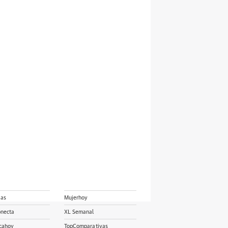
ias
Mujerhoy
onecta
XL Semanal
cahoy
TopComparativas