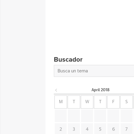
Buscador
April
2018
M
T
W
T
F
S
2
3
4
5
6
7