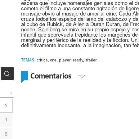
escena que incluye homenajes geniales como el de 
somete el filme a una constante agitación de ligere
mensaje obvio al masaje de amor al cine. Cada Ali
cruza todos los espejos del amo del calabozo y de
al cubo de Rubick, de Alien a Duran Duran, de Fre
noche, Spielberg se mira en su propio espejo y nos 
infantil que sobrevuela trepidante los márgenes de
marginal y periférico de la realidad y la ficción. Un 
definitivamente incesante, a la imaginación, tan fe
TEMAS
critica
,
one
,
player
,
ready
,
trailer
Comentarios
S
1
8