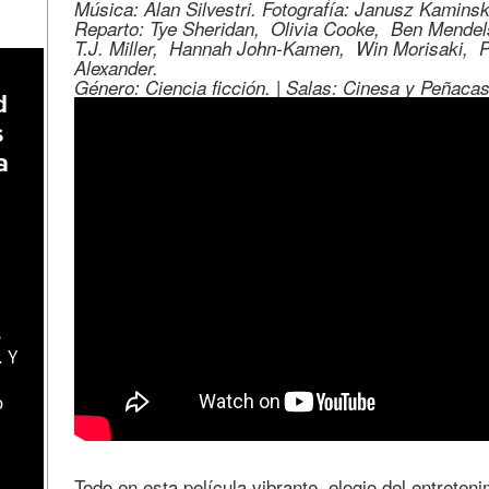
Música: Alan Silvestri. Fotografía: Janusz Kaminsk
Reparto: Tye Sheridan, Olivia Cooke, Ben Mende
T.J. Miller, Hannah John-Kamen, Win Morisaki, Ph
Alexander.
Género: Ciencia ficción. | Salas: Cinesa y Peñacast
d
s
a
s
. Y
o
Todo en esta película vibrante, elogio del entretenim