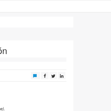
ón
e).