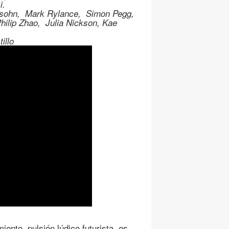
i.
lsohn, Mark Rylance, Simon Pegg,
ilip Zhao, Julia Nickson, Kae
illo
iento, pulsión lúdico futurista, es