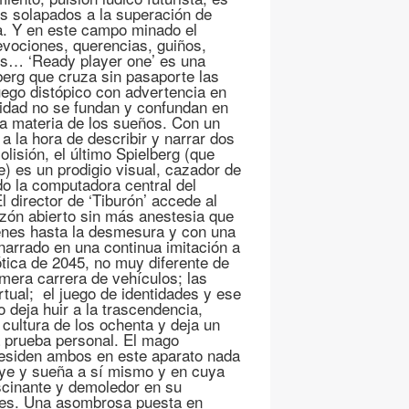
es solapados a la superación de
va. Y en este campo minado el
evociones, querencias, guiños,
es… ‘Ready player one’ es una
berg que cruza sin pasaporte las
juego distópico con advertencia en
alidad no se fundan y confundan en
la materia de los sueños. Con un
 la hora de describir y narrar dos
isión, el último Spielberg (que
) es un prodigio visual, cazador de
o la computadora central del
l director de ‘Tiburón’ accede al
zón abierto sin más anestesia que
genes hasta la desmesura y con una
 narrado en una continua imitación a
ótica de 2045, no muy diferente de
imera carrera de vehículos; las
irtual; el juego de identidades y ese
 deja huir a la trascendencia,
 cultura de los ochenta y deja un
a prueba personal. El mago
’ residen ambos en este aparato nada
cluye y sueña a sí mismo y en cuya
ascinante y demoledor en su
ades. Una asombrosa puesta en