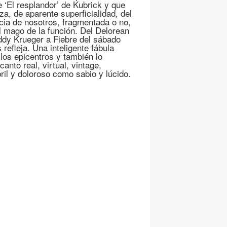
‘El resplandor’ de Kubrick y que
za, de aparente superficialidad, del
cia de nosotros, fragmentada o no,
l mago de la función. Del Delorean
ddy Krueger a Fiebre del sábado
refleja. Una inteligente fábula
 los epicentros y también lo
canto real, virtual, vintage,
bril y doloroso como sabio y lúcido.