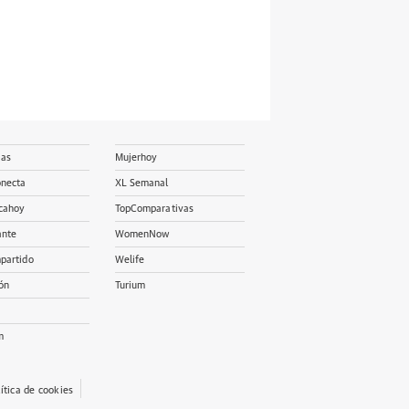
ias
Mujerhoy
onecta
XL Semanal
cahoy
TopComparativas
ante
WomenNow
partido
Welife
ón
Turium
m
lítica de cookies