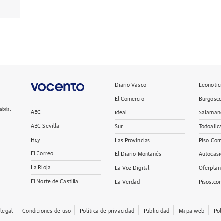
Diario Vasco
Leonotic
El Comercio
Burgosc
abria.
ABC
Ideal
Salaman
ABC Sevilla
Sur
Todoalic
Hoy
Las Provincias
Piso Com
El Correo
El Diario Montañés
Autocasi
La Rioja
La Voz Digital
Oferplan
El Norte de Castilla
La Verdad
Pisos.co
 legal
Condiciones de uso
Política de privacidad
Publicidad
Mapa web
Po