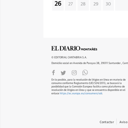
26
27
28
29
30
© EDITORIAL CANTABRIA S.A.
Domicilio social en Avenida de Parayas 38, 39011 Santander , Cant
En lo posible, para la resolución de litigios en línea en materia de
consumo conforme Reglamento (UE) 524/2013, se buscará la
posibilidad que la Comisión Europea facilita como plataforma de
resolución de litigios en línea y que se encuentra disponible en el
enlace
https://ec.europa.eu/consumers/odr
.
Contactar
Aviso