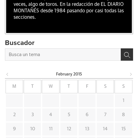
veces, algo de toros. En la redacción de EL DIARIO
MONTAÑÉS desde 1984 pasando por casi todas las
secciones.
Buscador
February
2015
M
T
W
T
F
S
S
1
2
3
4
5
6
7
8
9
10
11
12
13
14
15