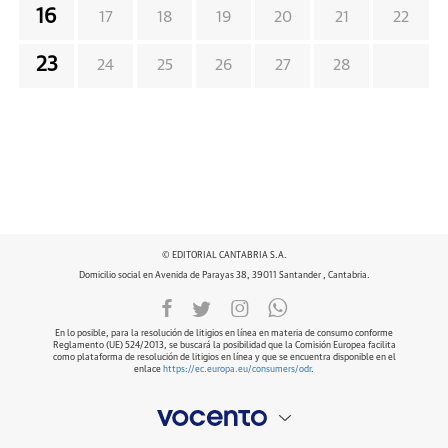
16
17
18
19
20
21
22
23
24
25
26
27
28
© EDITORIAL CANTABRIA S.A.
Domicilio social en Avenida de Parayas 38, 39011 Santander , Cantabria.
En lo posible, para la resolución de litigios en línea en materia de consumo conforme
Reglamento (UE) 524/2013, se buscará la posibilidad que la Comisión Europea facilita
como plataforma de resolución de litigios en línea y que se encuentra disponible en el
enlace
https://ec.europa.eu/consumers/odr
.