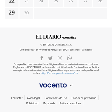
22
23
24
25
26
27
28
29
30
© EDITORIAL CANTABRIA S.A.
Domicilio social en Avenida de Parayas 38, 39011 Santander , Cantabria.
En lo posible, para la resolución de litigios en línea en materia de consumo conforme
Reglamento (UE) 524/2013, se buscará la posibilidad que la Comisión Europea facilita
como plataforma de resolución de litigios en línea y que se encuentra disponible en el
enlace
https://ec.europa.eu/consumers/odr
.
Contactar
Aviso legal
Condiciones de uso
Política de privacidad
Publicidad
Mapa web
Política de cookies