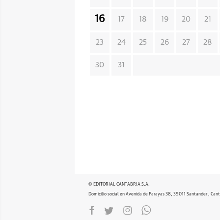
16
17
18
19
20
21
23
24
25
26
27
28
30
31
© EDITORIAL CANTABRIA S.A.
Domicilio social en Avenida de Parayas 38, 39011 Santander , Cant