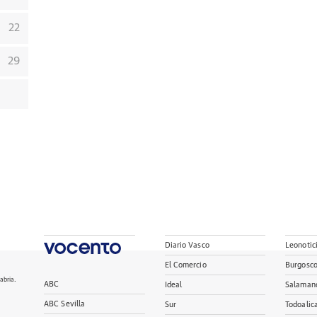
22
29
Diario Vasco
Leonotic
El Comercio
Burgosc
abria.
ABC
Ideal
Salaman
ABC Sevilla
Sur
Todoalic