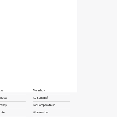
ias
Mujerhoy
onecta
XL Semanal
cahoy
TopComparativas
ante
WomenNow