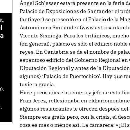
Ángel Schlesser estará presente en la feria de
Palacio de Exposiciones de Santander el pró
(antiayer) se presentó en el Palacio de la M
r,
Astronómica Santander (www.astrosantander
l
pa
Vicente Sisniega. Para los británicos, mucho
(en general), palacio es sólo el edificio nobl
reyes. En Cantabria se da el nombre de palac
espantoso edificio del Gobierno Regional en 
Diputación Regional y antes de la Diputación 
algunos) ‘Palacio de Puertochico’. Hay que te
tuviera gracia.
).
Hace pocos días el cocinero y jefe de estudios
Fran Jerez, reflexionaba en eldiariomontanes
.
algunos restaurantes te ofrecen después del c
Siempre era gratis pero, con la crisis, el des
cosa es más o menos así. La camarera: «¿El 