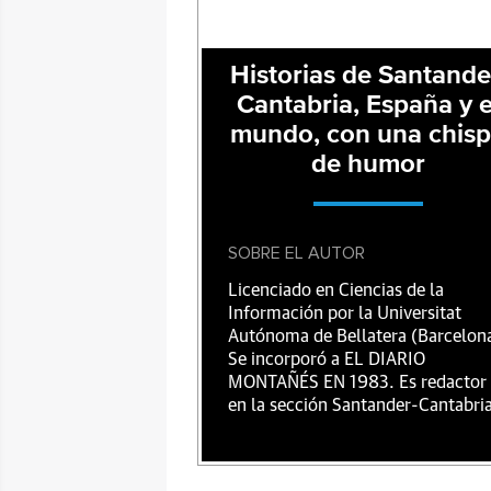
Historias de Santande
Cantabria, España y e
mundo, con una chis
de humor
SOBRE EL AUTOR
Licenciado en Ciencias de la
Información por la Universitat
Autónoma de Bellatera (Barcelona
Se incorporó a EL DIARIO
MONTAÑÉS EN 1983. Es redactor
en la sección Santander-Cantabria