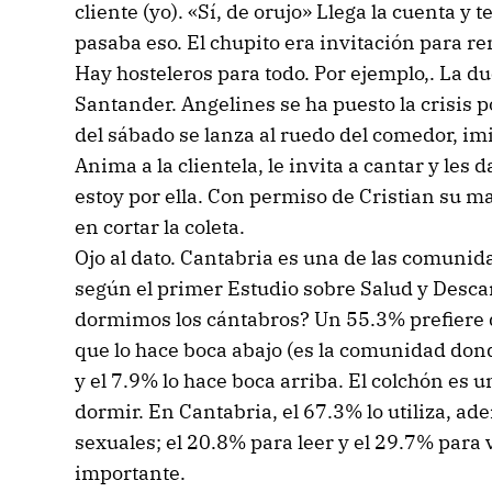
cliente (yo). «Sí, de orujo» Llega la cuenta y
pasaba eso. El chupito era invitación para re
Hay hosteleros para todo. Por ejemplo,. La d
Santander. Angelines se ha puesto la crisis p
del sábado se lanza al ruedo del comedor, im
Anima a la clientela, le invita a cantar y les
estoy por ella. Con permiso de Cristian su 
en cortar la coleta.
Ojo al dato. Cantabria es una de las comun
según el primer Estudio sobre Salud y Desca
dormimos los cántabros? Un 55.3% prefiere d
que lo hace boca abajo (es la comunidad dond
y el 7.9% lo hace boca arriba. El colchón es u
dormir. En Cantabria, el 67.3% lo utiliza, a
sexuales; el 20.8% para leer y el 29.7% para v
importante.