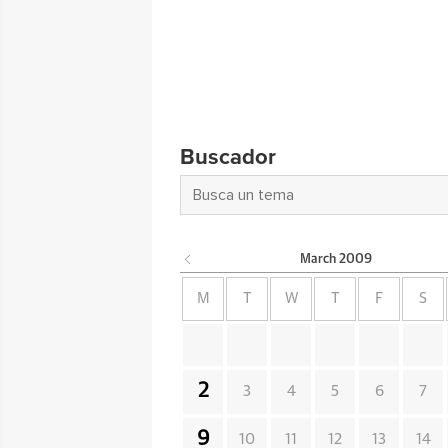
Buscador
March
2009
M
T
W
T
F
S
2
3
4
5
6
7
9
10
11
12
13
14