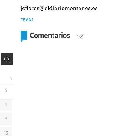
jcflores@eldiariomontanes.es
TEMAS
Comentarios
S
1
8
15