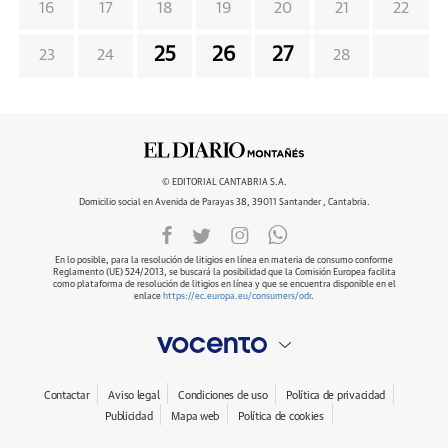
16
17
18
19
20
21
22
25
26
27
23
24
28
© EDITORIAL CANTABRIA S.A.
Domicilio social en Avenida de Parayas 38, 39011 Santander , Cantabria.
En lo posible, para la resolución de litigios en línea en materia de consumo conforme
Reglamento (UE) 524/2013, se buscará la posibilidad que la Comisión Europea facilita
como plataforma de resolución de litigios en línea y que se encuentra disponible en el
enlace
https://ec.europa.eu/consumers/odr
.
Contactar
Aviso legal
Condiciones de uso
Política de privacidad
Publicidad
Mapa web
Política de cookies