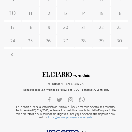
10
11
12
13
14
15
16
17
18
19
20
21
22
23
24
25
26
27
28
29
30
31
© EDITORIAL CANTABRIA S.A.
Domicilio social en Avenida de Parayas 38, 39011 Santander , Cantabria.
En lo posible, para la resolución de litigios en línea en materia de consumo conforme
Reglamento (UE) 524/2013, se buscará la posibilidad que la Comisión Europea facilita
como plataforma de resolución de litigios en línea y que se encuentra disponible en el
enlace
https://ec.europa.eu/consumers/odr
.