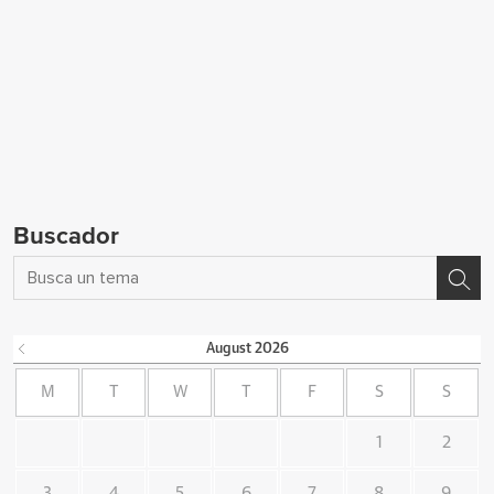
Buscador
August
2026
M
T
W
T
F
S
S
1
2
3
4
5
6
7
8
9