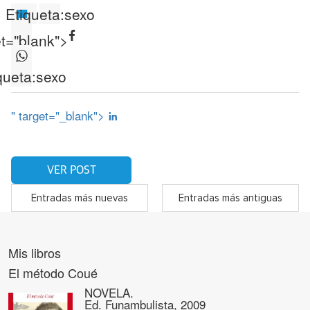
Etiqueta:
sexo
et="blank">
queta:
sexo
" target="_blank">
VER POST
Entradas más nuevas
Entradas más antiguas
Mis libros
El método Coué
NOVELA.
Ed. Funambulista, 2009