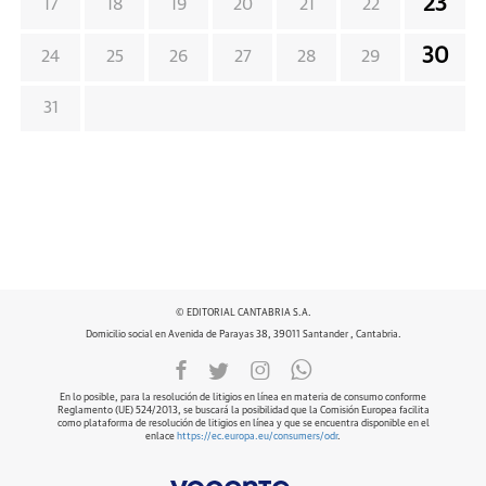
23
17
18
19
20
21
22
30
24
25
26
27
28
29
31
© EDITORIAL CANTABRIA S.A.
Domicilio social en Avenida de Parayas 38, 39011 Santander , Cantabria.
En lo posible, para la resolución de litigios en línea en materia de consumo conforme
Reglamento (UE) 524/2013, se buscará la posibilidad que la Comisión Europea facilita
como plataforma de resolución de litigios en línea y que se encuentra disponible en el
enlace
https://ec.europa.eu/consumers/odr
.