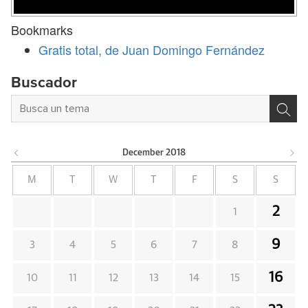
Bookmarks
Gratis total, de Juan Domingo Fernández
Buscador
December
2018
M
T
W
T
F
S
S
2
1
9
3
4
5
6
7
8
16
10
11
12
13
14
15