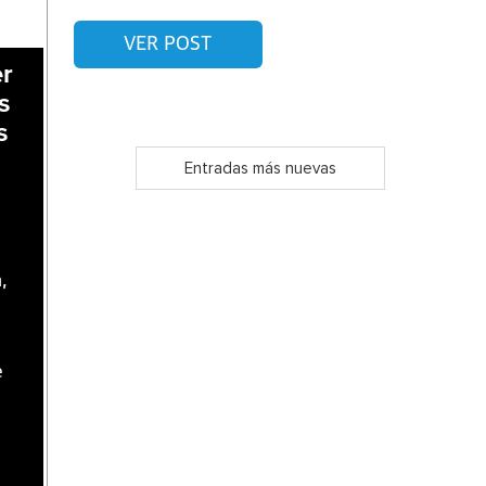
VER POST
er
s
s
Entradas más nuevas
,
e