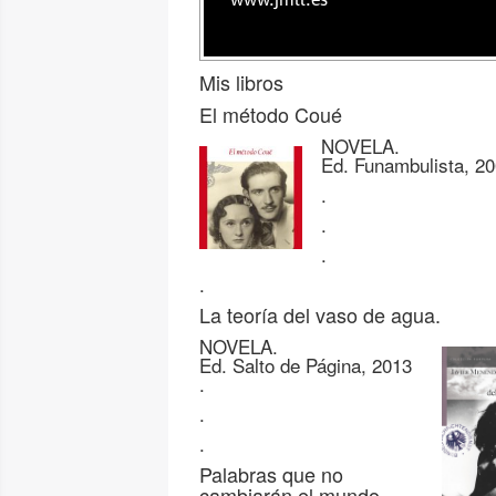
www.jmll.es
Mis libros
El método Coué
NOVELA.
Ed. Funambulista, 2
.
.
.
.
La teoría del vaso de agua.
NOVELA.
Ed. Salto de Página, 2013
.
.
.
Palabras que no
cambiarán el mundo