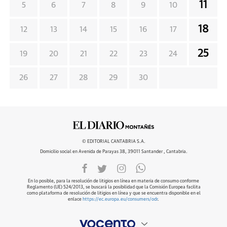
11
5
6
7
8
9
10
18
12
13
14
15
16
17
25
19
20
21
22
23
24
26
27
28
29
30
© EDITORIAL CANTABRIA S.A.
Domicilio social en Avenida de Parayas 38, 39011 Santander , Cantabria.
En lo posible, para la resolución de litigios en línea en materia de consumo conforme
Reglamento (UE) 524/2013, se buscará la posibilidad que la Comisión Europea facilita
como plataforma de resolución de litigios en línea y que se encuentra disponible en el
enlace
https://ec.europa.eu/consumers/odr
.