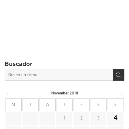
Buscador
November
2018
M
T
W
T
F
S
S
4
1
2
3