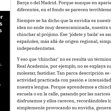
Barça o del Madrid. Porque aunque en apari
diferentes, en el fondo se parecen terriblem
er
Siempre se ha dicho que la envidia es nuestr
s
idea no ande muy desencaminada, nuestra ve
s
chinchar al prójimo. Ese ‘jódete y baila’ es s
españoles, más allá de origen regional, simpa
independentistas.
Y eso que ‘chinchar’ no es resulta un térmi
,
Real Academia, por ejemplo, no se explaya n
molestar, fastidiar. Tan parca descripción s
actividad practicada con pasión e intensidad
e
nuestra lengua. Porque aprendemos a chinch
escuela o en la calle, pasando por las narices
disfrutamos y ellos carecen, recordándoles l
simplemente provocando su envidia, gener