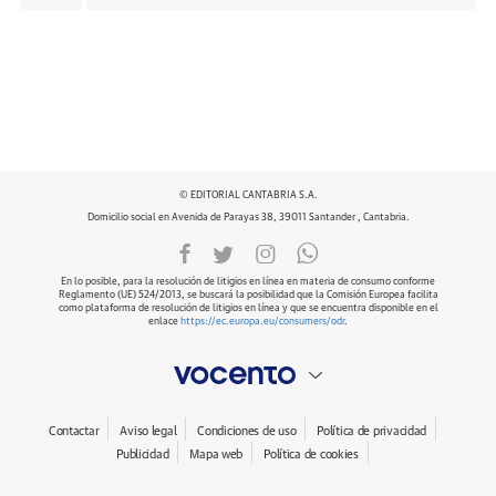
© EDITORIAL CANTABRIA S.A.
Domicilio social en Avenida de Parayas 38, 39011 Santander , Cantabria.
En lo posible, para la resolución de litigios en línea en materia de consumo conforme
Reglamento (UE) 524/2013, se buscará la posibilidad que la Comisión Europea facilita
como plataforma de resolución de litigios en línea y que se encuentra disponible en el
enlace
https://ec.europa.eu/consumers/odr
.
Contactar
Aviso legal
Condiciones de uso
Política de privacidad
Publicidad
Mapa web
Política de cookies