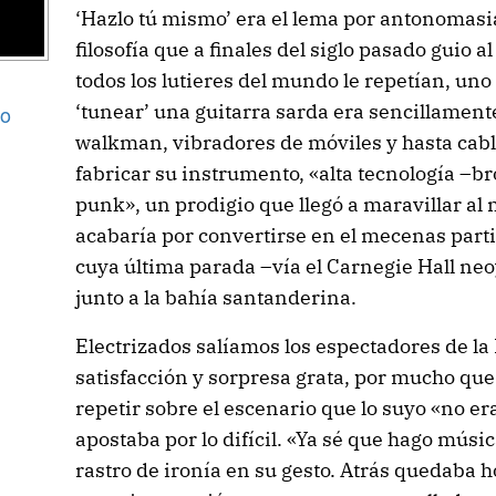
‘Hazlo tú mismo’ era el lema por antonomasia
filosofía que a finales del siglo pasado guio 
todos los lutieres del mundo le repetían, uno 
‘tunear’ una guitarra sarda era sencillamen
go
walkman, vibradores de móviles y hasta cabl
fabricar su instrumento, «alta tecnología –b
punk», un prodigio que llegó a maravillar a
acabaría por convertirse en el mecenas part
cuya última parada –vía el Carnegie Hall neo
junto a la bahía santanderina.
Electrizados salíamos los espectadores de la
satisfacción y sorpresa grata, por mucho que
repetir sobre el escenario que lo suyo «no er
apostaba por lo difícil. «Ya sé que hago música
rastro de ironía en su gesto. Atrás quedaba 