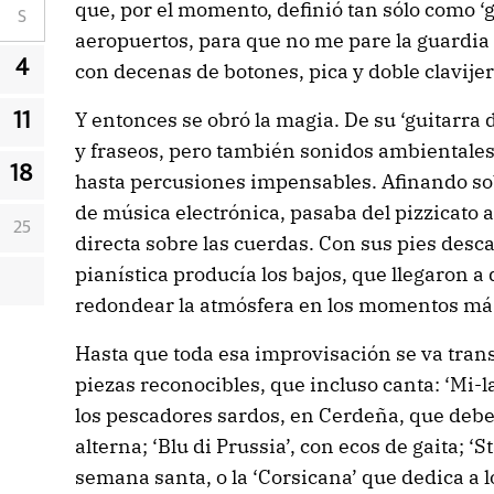
que, por el momento, definió tan sólo como ‘g
S
aeropuertos, para que no me pare la guardia c
4
con decenas de botones, pica y doble clavijer
Y entonces se obró la magia. De su ‘guitarra
11
y fraseos, pero también sonidos ambientales,
18
hasta percusiones impensables. Afinando so
de música electrónica, pasaba del pizzicato al
25
directa sobre las cuerdas. Con sus pies desca
pianística producía los bajos, que llegaron a 
redondear la atmósfera en los momentos más
Hasta que toda esa improvisación se va tran
piezas reconocibles, que incluso canta: ‘Mi-l
los pescadores sardos, en Cerdeña, que debe e
alterna; ‘Blu di Prussia’, con ecos de gaita; ‘
semana santa, o la ‘Corsicana’ que dedica a l