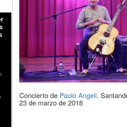
er
s
s
,
Concierto de
Paolo Angeli
. Santand
e
23 de marzo de 2018