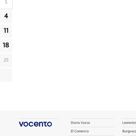
S
4
11
18
25
Diario Vasco
Leonotic
El Comercio
Burgosc