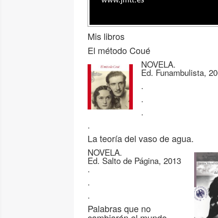
www.jmll.es
Mis libros
El método Coué
NOVELA.
Ed. Funambulista, 2
.
.
.
.
La teoría del vaso de agua.
NOVELA.
Ed. Salto de Página, 2013
.
.
.
Palabras que no
cambiarán el mundo