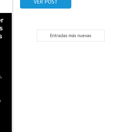
VER POST
er
s
s
Entradas más nuevas
,
e