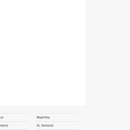
ias
Mujerhoy
onecta
XL Semanal